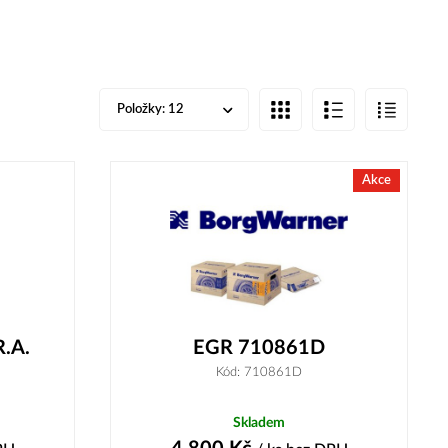
Položky:
12
Akce
R.A.
EGR 710861D
Kód: 710861D
Skladem