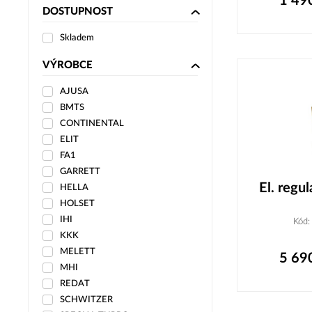
1 49
DOSTUPNOST
Skladem
VÝROBCE
AJUSA
BMTS
CONTINENTAL
ELIT
FA1
GARRETT
El. reg
HELLA
HOLSET
IHI
Kód
KKK
MELETT
5 69
MHI
REDAT
SCHWITZER