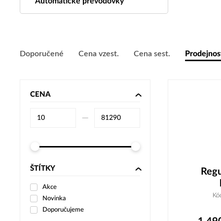
Automatické převodovky
Doporučené
Cena vzest.
Cena sest.
Prodejnos
CENA
–⁠
ŠTÍTKY
Regu
Akce
Kó
Novinka
Doporučujeme