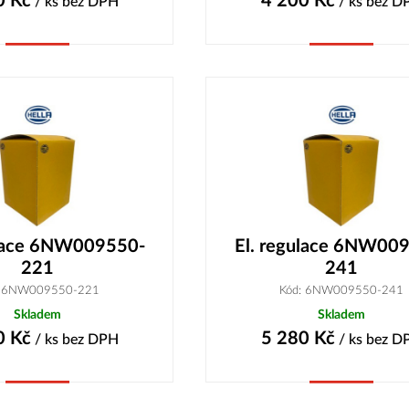
0
Kč
4 200
Kč
/ ks
bez DPH
/ ks
bez D
Koupit
Koupit
ulace 6NW009550-
El. regulace 6NW00
221
241
: 6NW009550-221
Kód: 6NW009550-241
Skladem
Skladem
0
Kč
5 280
Kč
/ ks
bez DPH
/ ks
bez D
Koupit
Koupit