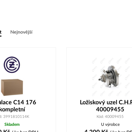
t
Nejnovější
lace C14 176
Ložiskový uzel C.H.
kompletní
40009455
d: 3991810114K
Kód: 40009455
Skladem
U výrobce