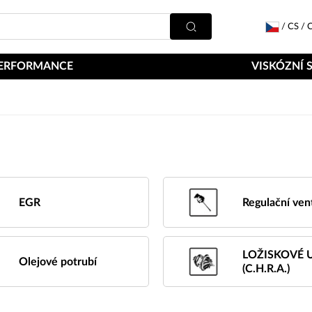
/
CS
/
C
ERFORMANCE
VISKÓZNÍ 
EGR
Regulační vent
LOŽISKOVÉ 
Olejové potrubí
(C.H.R.A.)