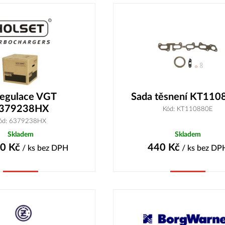
regulace VGT
Sada těsnení KT110
379238HX
Kód: KT110880E
ód: 6379238HX
Skladem
Skladem
70
Kč
440
Kč
/ ks
bez DPH
/ ks
bez DP
Koupit
Koupit