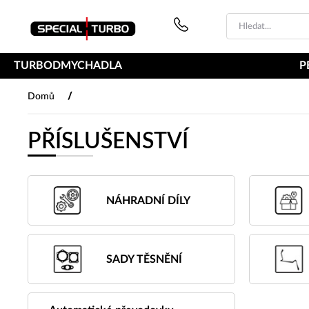
PŘESKOČIT NAVIGACI
TURBODMYCHADLA
P
/
Domů
PŘÍSLUŠENSTVÍ
NÁHRADNÍ DÍLY
SADY TĚSNĚNÍ