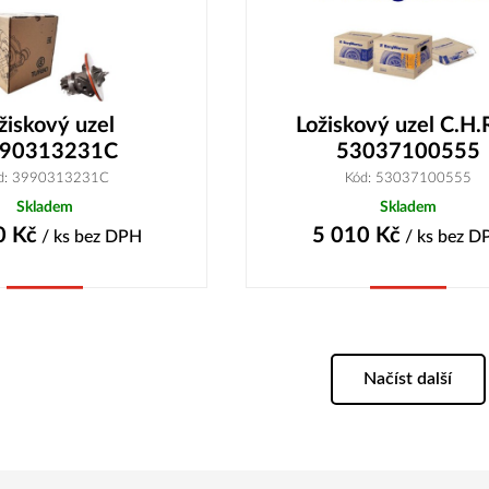
žiskový uzel
Ložiskový uzel C.H.
90313231C
53037100555
d: 3990313231C
Kód: 53037100555
Skladem
Skladem
0
Kč
5 010
Kč
/ ks
bez DPH
/ ks
bez D
Koupit
Koupit
Načíst další