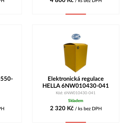
4 800
Kč
PH
/ ks
bez DPH
Koupit
9550-
Elektronická regulace
HELLA 6NW010430-041
Kód: 6NW010430-041
Skladem
2 320
Kč
PH
/ ks
bez DPH
Koupit