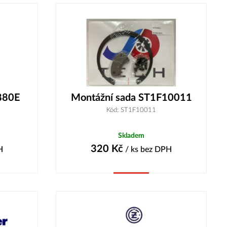
880E
Montážní sada ST1F10011
Kód: ST1F10011
Skladem
320
Kč
H
/ ks
bez DPH
Koupit