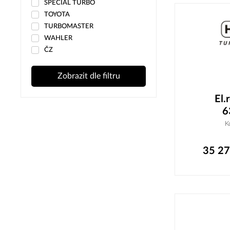
SPECIAL TURBO
TOYOTA
TURBOMASTER
WAHLER
ČZ
Zobrazit dle filtru
El.
6
K
35 2