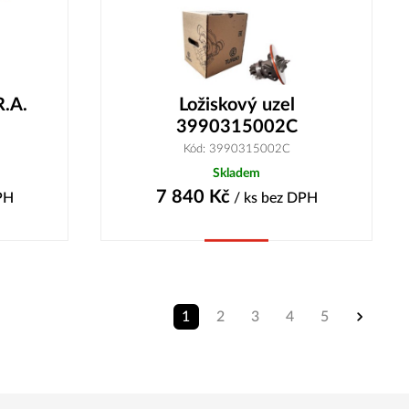
R.A.
Ložiskový uzel
3990315002C
Kód: 3990315002C
Skladem
7 840
Kč
PH
/ ks
bez DPH
Koupit
1
2
3
4
5