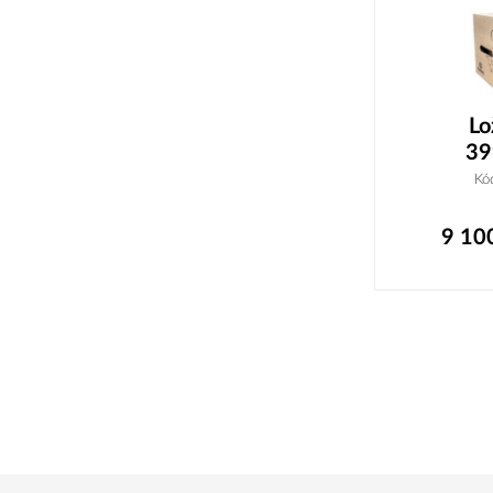
Lo
39
Kó
9 10